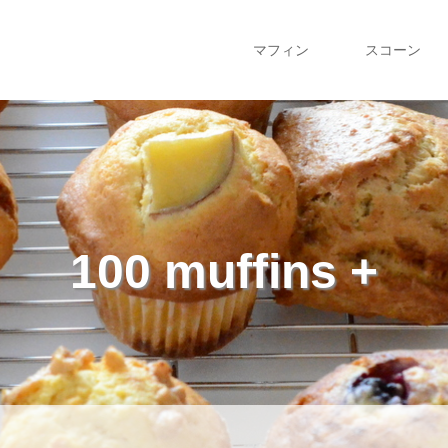
マフィン
スコーン
100 muffins +